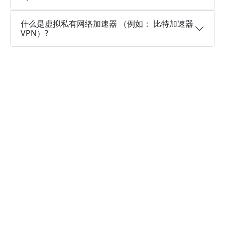
什么是虚拟私有网络加速器 （例如： 比特加速器
VPN）?
为什么选择比特加速器VPN?
多个服务器地区
比特加速器VPN可以访问遍布全球多个国家的大量
服务器位置，以建立连接，并且还在继续新增。
实时速度优化
比特加速器VPN已经在所有服务器上部署了实时速
度优化程序，让您的连接速度更快，就像火箭一样