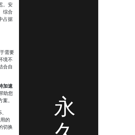
迟。安
。综合
中占据
用于需要
环境不
结合自
特加速
帮助您
永
方案。
S、
使用的
久
的切换