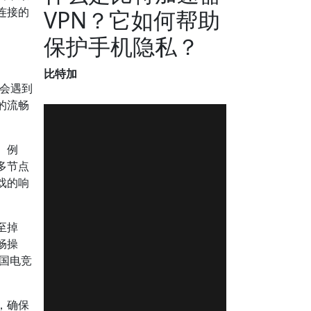
连接的
VPN？它如何帮助
保护手机隐私？
比特加
会遇到
的流畅
。例
多节点
戏的响
至掉
畅操
中国电竞
，确保