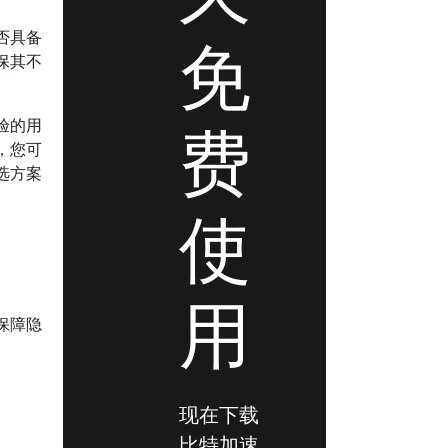
否具备
免
保其不
费
验的用
，您可
选方案
使
用
保障隐
现在下载
比特加速